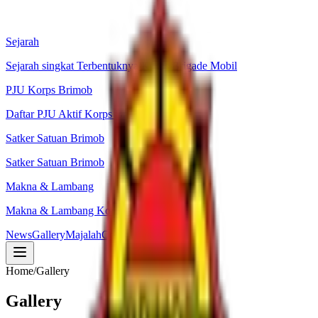
Sejarah
Sejarah singkat Terbentuknya Korps Brigade Mobil
PJU Korps Brimob
Daftar PJU Aktif Korps Brimob
Satker Satuan Brimob
Satker Satuan Brimob
Makna & Lambang
Makna & Lambang Korps Brimob Polri
News
Gallery
Majalah
Contact
Home
/
Gallery
Gallery