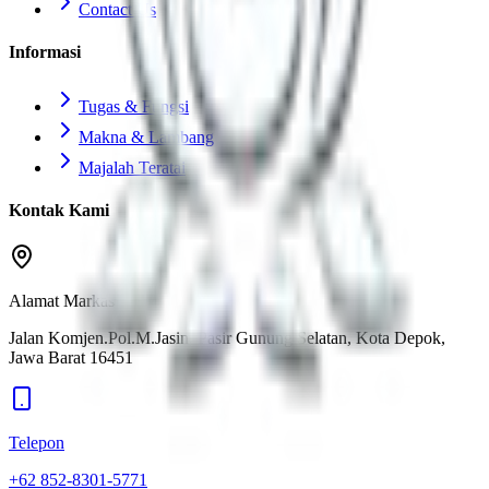
Contact Us
Informasi
Tugas & Fungsi
Makna & Lambang
Majalah Teratai
Kontak Kami
Alamat Markas
Jalan Komjen.Pol.M.Jasin, Pasir Gunung Selatan, Kota Depok,
Jawa Barat 16451
Telepon
+62 852-8301-5771