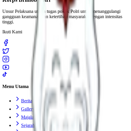
Unsur Pelaksana utama tugas pokok Polri untuk menanggulangi
gangguan keamanan dan ketertiban masyarakat dengan intensitas
tinggi.
Ikuti Kami
Menu Utama
Berita
Gallery
Majalah
Sejarah