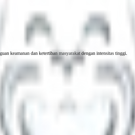
uan keamanan dan ketertiban masyarakat dengan intensitas tinggi.